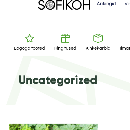
Ärikingid
Vi
Logoga tooted
Kingitused
Kinkekarbid
Ilma
Uncategorized