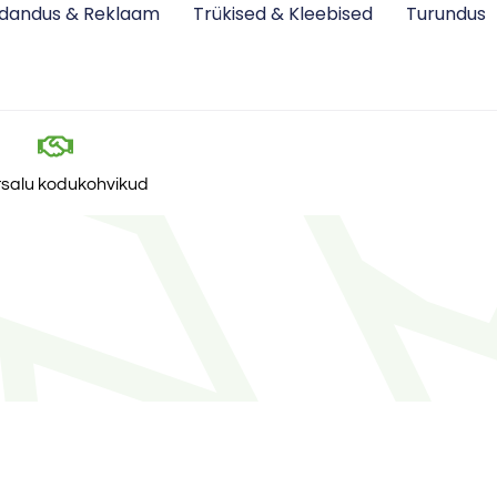
idandus & Reklaam
Trükised & Kleebised
Turundus
tsalu kodukohvikud